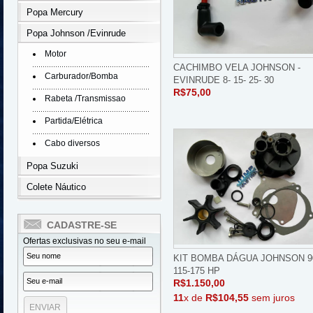
Popa Mercury
Popa Johnson /Evinrude
Motor
CACHIMBO VELA JOHNSON -
Carburador/Bomba
EVINRUDE 8- 15- 25- 30
R$75,00
Rabeta /Transmissao
Partida/Elétrica
Cabo diversos
Popa Suzuki
Colete Náutico
CADASTRE-SE
Ofertas exclusivas no seu e-mail
KIT BOMBA DÁGUA JOHNSON 9
115-175 HP
R$1.150,00
11
x de
R$104,55
sem juros