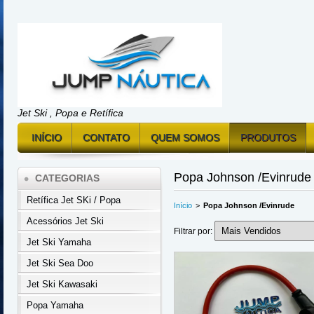
Jet Ski , Popa e Retífica
INÍCIO
CONTATO
QUEM SOMOS
PRODUTOS
Popa Johnson /Evinrude
CATEGORIAS
Retífica Jet SKi / Popa
Início
>
Popa Johnson /Evinrude
Acessórios Jet Ski
Filtrar por:
Jet Ski Yamaha
Jet Ski Sea Doo
Jet Ski Kawasaki
Popa Yamaha