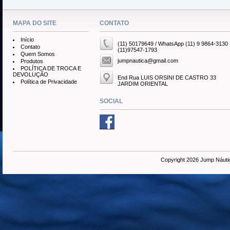
MAPA DO SITE
CONTATO
Início
(11) 50179649 / WhatsApp (11) 9 9864-3130
Contato
(11)97547-1793
Quem Somos
jumpnautica@gmail.com
Produtos
POLÍTICA DE TROCA E
DEVOLUÇÃO
End Rua LUIS ORSINI DE CASTRO 33
Política de Privacidade
JARDIM ORIENTAL
SOCIAL
Copyright 2026 Jump Náuti