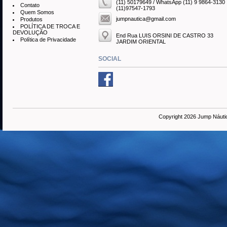
(11) 50179649 / WhatsApp (11) 9 9864-3130
Contato
(11)97547-1793
Quem Somos
jumpnautica@gmail.com
Produtos
POLÍTICA DE TROCA E
DEVOLUÇÃO
End Rua LUIS ORSINI DE CASTRO 33
Política de Privacidade
JARDIM ORIENTAL
SOCIAL
Copyright 2026 Jump Náuti