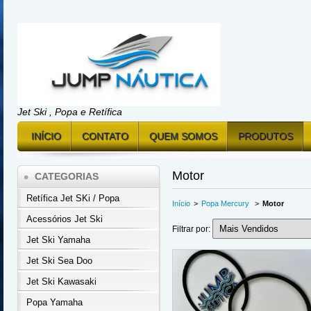
Jet Ski , Popa e Retífica
INÍCIO
CONTATO
QUEM SOMOS
PRODUTOS
Motor
CATEGORIAS
Retífica Jet SKi / Popa
Início
>
Popa Mercury
>
Motor
Acessórios Jet Ski
Filtrar por:
Jet Ski Yamaha
Jet Ski Sea Doo
Jet Ski Kawasaki
Popa Yamaha