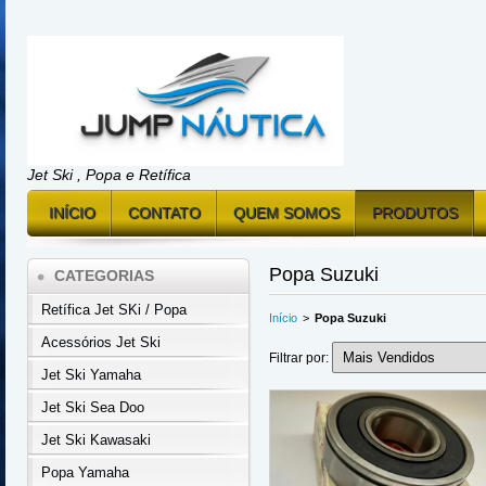
Jet Ski , Popa e Retífica
INÍCIO
CONTATO
QUEM SOMOS
PRODUTOS
Popa Suzuki
CATEGORIAS
Retífica Jet SKi / Popa
Início
>
Popa Suzuki
Acessórios Jet Ski
Filtrar por:
Jet Ski Yamaha
Jet Ski Sea Doo
Jet Ski Kawasaki
Popa Yamaha