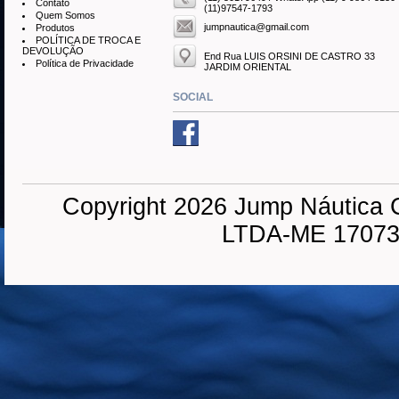
Contato
(11)97547-1793
Quem Somos
jumpnautica@gmail.com
Produtos
POLÍTICA DE TROCA E
DEVOLUÇÃO
End Rua LUIS ORSINI DE CASTRO 33
Política de Privacidade
JARDIM ORIENTAL
SOCIAL
Copyright 2026 Jump Náutica 
LTDA-ME 170737