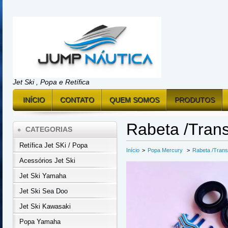
Jet Ski , Popa e Retífica
INÍCIO
CONTATO
QUEM SOMOS
PRODUTOS
Rabeta /Tran
CATEGORIAS
Retífica Jet SKi / Popa
Início
>
Popa Mercury
>
Rabeta /Tran
Acessórios Jet Ski
Jet Ski Yamaha
Jet Ski Sea Doo
Jet Ski Kawasaki
Popa Yamaha