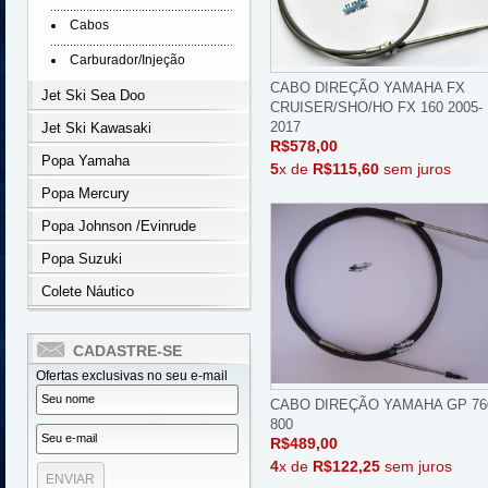
Cabos
Carburador/Injeção
CABO DIREÇÃO YAMAHA FX
Jet Ski Sea Doo
CRUISER/SHO/HO FX 160 2005-
2017
Jet Ski Kawasaki
R$578,00
Popa Yamaha
5
x de
R$115,60
sem juros
Popa Mercury
Popa Johnson /Evinrude
Popa Suzuki
Colete Náutico
CADASTRE-SE
Ofertas exclusivas no seu e-mail
CABO DIREÇÃO YAMAHA GP 760
800
R$489,00
4
x de
R$122,25
sem juros