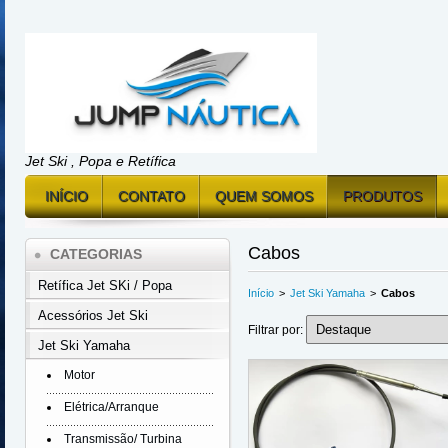
Jet Ski , Popa e Retífica
INÍCIO
CONTATO
QUEM SOMOS
PRODUTOS
Cabos
CATEGORIAS
Retífica Jet SKi / Popa
Início
>
Jet Ski Yamaha
>
Cabos
Acessórios Jet Ski
Filtrar por:
Jet Ski Yamaha
Motor
Elétrica/Arranque
Transmissão/ Turbina