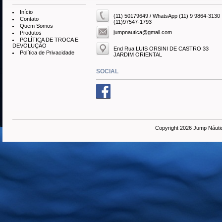
Início
(11) 50179649 / WhatsApp (11) 9 9864-3130
Contato
(11)97547-1793
Quem Somos
jumpnautica@gmail.com
Produtos
POLÍTICA DE TROCA E
DEVOLUÇÃO
End Rua LUIS ORSINI DE CASTRO 33
Política de Privacidade
JARDIM ORIENTAL
SOCIAL
Copyright 2026 Jump Náuti