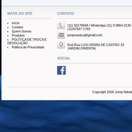
MAPA DO SITE
CONTATO
Início
(11) 50179649 / WhatsApp (11) 9 9864-3130
Contato
(11)97547-1793
Quem Somos
jumpnautica@gmail.com
Produtos
POLÍTICA DE TROCA E
DEVOLUÇÃO
End Rua LUIS ORSINI DE CASTRO 33
Política de Privacidade
JARDIM ORIENTAL
SOCIAL
Copyright 2026 Jump Náuti