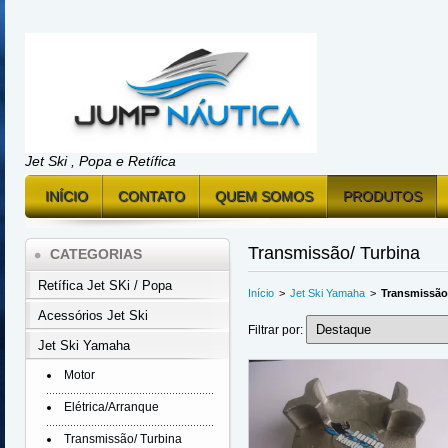
Jet Ski , Popa e Retífica
INÍCIO
CONTATO
QUEM SOMOS
PRODUTOS
Transmissão/ Turbina
CATEGORIAS
Retífica Jet SKi / Popa
Início
>
Jet Ski Yamaha
>
Transmissão
Acessórios Jet Ski
Filtrar por:
Jet Ski Yamaha
Motor
Elétrica/Arranque
Transmissão/ Turbina