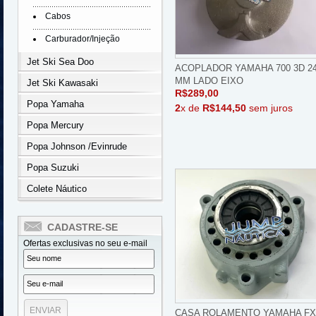
Cabos
Carburador/Injeção
Jet Ski Sea Doo
ACOPLADOR YAMAHA 700 3D 2
MM LADO EIXO
Jet Ski Kawasaki
R$289,00
Popa Yamaha
2
x de
R$144,50
sem juros
Popa Mercury
Popa Johnson /Evinrude
Popa Suzuki
Colete Náutico
CADASTRE-SE
Ofertas exclusivas no seu e-mail
CASA ROLAMENTO YAMAHA FX 