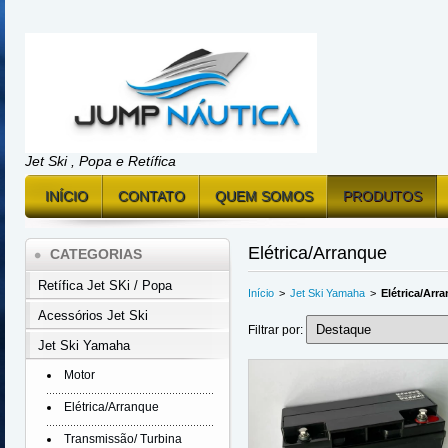
Jet Ski , Popa e Retífica
INÍCIO
CONTATO
QUEM SOMOS
PRODUTOS
Elétrica/Arranque
CATEGORIAS
Retífica Jet SKi / Popa
Início
>
Jet Ski Yamaha
>
Elétrica/Arr
Acessórios Jet Ski
Filtrar por:
Jet Ski Yamaha
Motor
Elétrica/Arranque
Transmissão/ Turbina