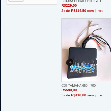
BOMBA PORAO 1100 GLH
R$229,00
2
x de
R$114,50
sem juros
CDI YAMAHA 650 - 700
R$580,00
5
x de
R$116,00
sem juros