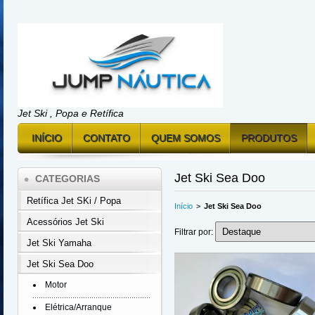
Jet Ski , Popa e Retífica
INÍCIO
CONTATO
QUEM SOMOS
PRODUTOS
Jet Ski Sea Doo
CATEGORIAS
Retífica Jet SKi / Popa
Início
>
Jet Ski Sea Doo
Acessórios Jet Ski
Filtrar por:
Jet Ski Yamaha
Jet Ski Sea Doo
Motor
Elétrica/Arranque