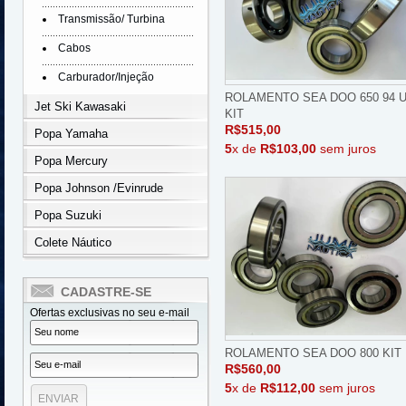
Transmissão/ Turbina
Cabos
Carburador/Injeção
ROLAMENTO SEA DOO 650 94 
Jet Ski Kawasaki
KIT
R$515,00
Popa Yamaha
5
x de
R$103,00
sem juros
Popa Mercury
Popa Johnson /Evinrude
Popa Suzuki
Colete Náutico
CADASTRE-SE
Ofertas exclusivas no seu e-mail
ROLAMENTO SEA DOO 800 KIT
R$560,00
5
x de
R$112,00
sem juros