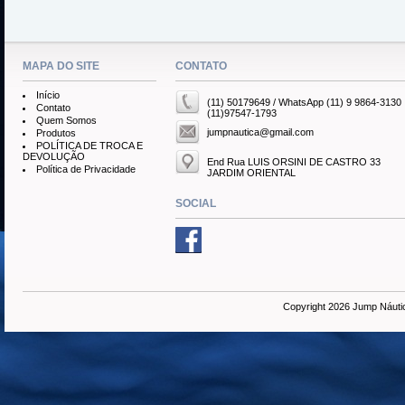
MAPA DO SITE
CONTATO
Início
(11) 50179649 / WhatsApp (11) 9 9864-3130
Contato
(11)97547-1793
Quem Somos
jumpnautica@gmail.com
Produtos
POLÍTICA DE TROCA E
DEVOLUÇÃO
End Rua LUIS ORSINI DE CASTRO 33
Política de Privacidade
JARDIM ORIENTAL
SOCIAL
Copyright 2026 Jump Náuti