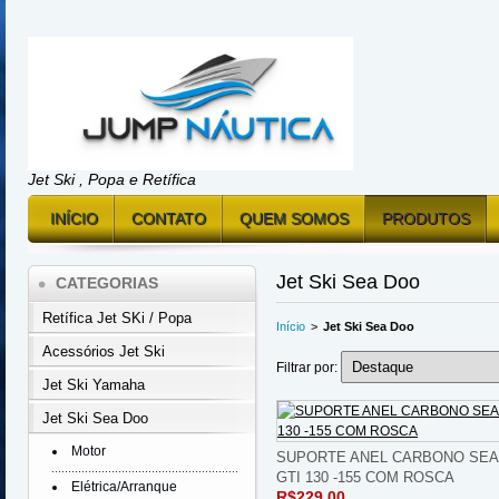
Jet Ski , Popa e Retífica
INÍCIO
CONTATO
QUEM SOMOS
PRODUTOS
Jet Ski Sea Doo
CATEGORIAS
Retífica Jet SKi / Popa
Início
>
Jet Ski Sea Doo
Acessórios Jet Ski
Filtrar por:
Jet Ski Yamaha
Jet Ski Sea Doo
Motor
SUPORTE ANEL CARBONO SEA
GTI 130 -155 COM ROSCA
Elétrica/Arranque
R$229,00