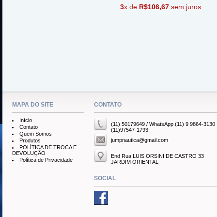
3
x de
R$106,67
sem juros
MAPA DO SITE
CONTATO
Início
(11) 50179649 / WhatsApp (11) 9 9864-3130
Contato
(11)97547-1793
Quem Somos
jumpnautica@gmail.com
Produtos
POLÍTICA DE TROCA E
DEVOLUÇÃO
End Rua LUIS ORSINI DE CASTRO 33
Política de Privacidade
JARDIM ORIENTAL
SOCIAL