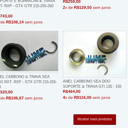
PORTE E BORRACHA & TRAVA
R$259,00
T- RXP - GTX GTR 215-255-260
2
x de
R$129,50
sem juros
T
743,00
 de
R$106,14
sem juros
EL CARBONO & TRAVA SEA
ANEL CARBONO SEA DOO
O RXT- RXP - GTX GTR 215-255-
SUPORTE & TRAVA GTI 130 - 155
0
R$464,00
320,00
4
x de
R$116,00
sem juros
 de
R$106,67
sem juros
Mostrar mais produtos