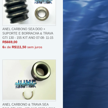
ANEL CARBONO SEA DOO +
SUPORTE E BORRACHA & TRAVA
GTI 130 - 155 KIT ANO 07-08- 11-15
R$669,00
6
x de
R$111,50
sem juros
ANEL CARBONO & TRAVA SEA