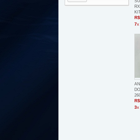
SU
RX
KI
R$
7
x
AN
DO
26
R$
3
x