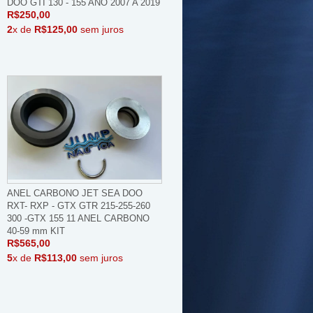
DOO GTI 130 - 155 ANO 2007 A 2019
R$250,00
2
x de
R$125,00
sem juros
ANEL CARBONO JET SEA DOO
RXT- RXP - GTX GTR 215-255-260
300 -GTX 155 11 ANEL CARBONO
40-59 mm KIT
R$565,00
5
x de
R$113,00
sem juros