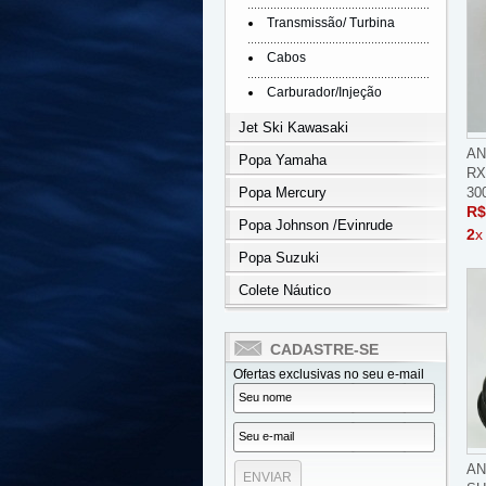
Transmissão/ Turbina
Cabos
Carburador/Injeção
Jet Ski Kawasaki
AN
Popa Yamaha
RX
Popa Mercury
30
R$
Popa Johnson /Evinrude
2
x
Popa Suzuki
Colete Náutico
CADASTRE-SE
Ofertas exclusivas no seu e-mail
AN