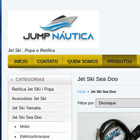
Jet Ski , Popa e Retífica
INÍCIO
CONTATO
QUEM SOMOS
PRODUTOS
Jet Ski Sea Doo
CATEGORIAS
Retífica Jet SKi / Popa
Início
>
Jet Ski Sea Doo
Acessórios Jet Ski
Filtrar por:
Jet Ski Yamaha
Jet Ski Sea Doo
Motor
Elétrica/Arranque