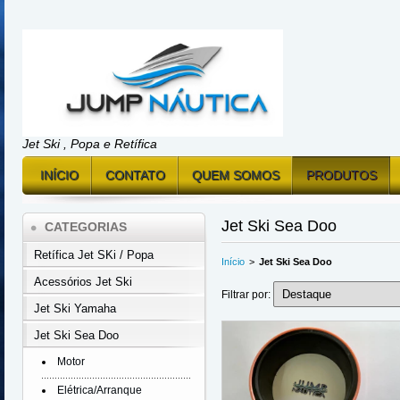
Jet Ski , Popa e Retífica
INÍCIO
CONTATO
QUEM SOMOS
PRODUTOS
Jet Ski Sea Doo
CATEGORIAS
Retífica Jet SKi / Popa
Início
>
Jet Ski Sea Doo
Acessórios Jet Ski
Filtrar por:
Jet Ski Yamaha
Jet Ski Sea Doo
Motor
Elétrica/Arranque