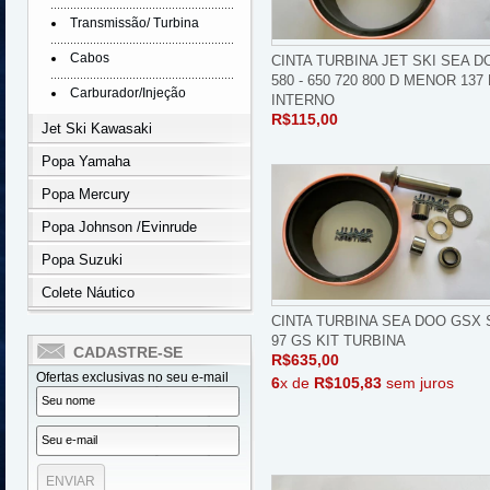
Transmissão/ Turbina
Cabos
CINTA TURBINA JET SKI SEA D
580 - 650 720 800 D MENOR 137
Carburador/Injeção
INTERNO
R$115,00
Jet Ski Kawasaki
Popa Yamaha
Popa Mercury
Popa Johnson /Evinrude
Popa Suzuki
Colete Náutico
CINTA TURBINA SEA DOO GSX 
97 GS KIT TURBINA
CADASTRE-SE
R$635,00
Ofertas exclusivas no seu e-mail
6
x de
R$105,83
sem juros