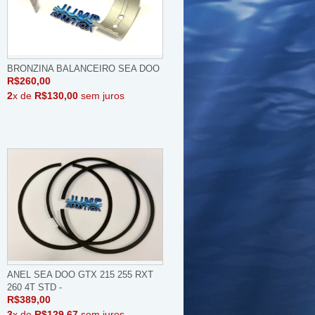
BRONZINA BALANCEIRO SEA DOO
R$260,00
2
x de
R$130,00
sem juros
ANEL SEA DOO GTX 215 255 RXT
260 4T STD -
R$389,00
3
x de
R$129,67
sem juros