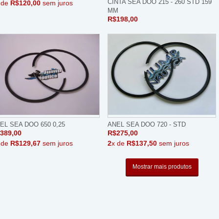
CINTA SEA DOO 215 - 260 STD 159
 de
R$120,00
sem juros
MM
R$198,00
EL SEA DOO 650 0,25
ANEL SEA DOO 720 - STD
389,00
R$275,00
 de
R$129,67
sem juros
2
x de
R$137,50
sem juros
Mostrar mais produtos