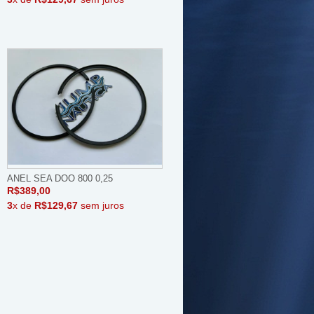
ANEL SEA DOO 800 0,25
R$389,00
3
x de
R$129,67
sem juros