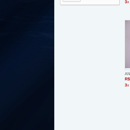
3
x
AN
R$
3
x