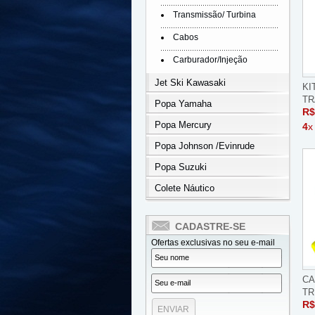
Transmissão/ Turbina
Cabos
Carburador/Injeção
Jet Ski Kawasaki
KI
TR
Popa Yamaha
R$
Popa Mercury
4
x
Popa Johnson /Evinrude
Popa Suzuki
Colete Náutico
CADASTRE-SE
Ofertas exclusivas no seu e-mail
CA
TR
R$